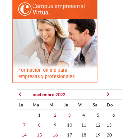
noviembre 2022
Lu
Ma
Mi
Ju
Vi
Sa
Do
1
2
3
4
5
6
7
8
9
10
11
12
13
14
15
16
17
18
19
20