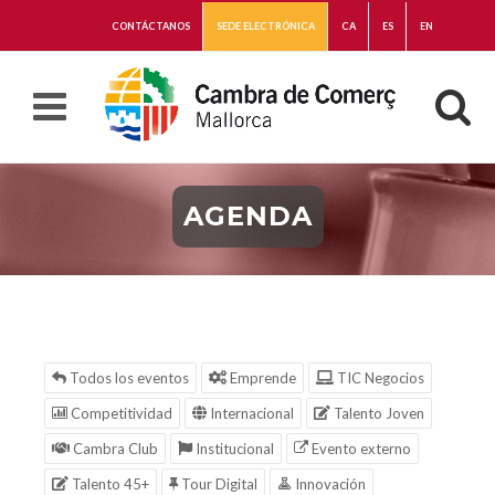
CONTÁCTANOS
SEDE ELECTRÓNICA
CA
ES
EN
AGENDA
Todos los eventos
Emprende
TIC Negocios
Competitividad
Internacional
Talento Joven
Cambra Club
Institucional
Evento externo
Talento 45+
Tour Digital
Innovación