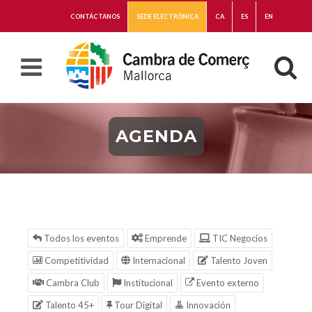
CONTÁCTANOS
SEDE ELECTRÓNICA
CA
ES
EN
AGENDA
Todos los eventos
Emprende
TIC Negocios
Competitividad
Internacional
Talento Joven
Cambra Club
Institucional
Evento externo
Talento 45+
Tour Digital
Innovación