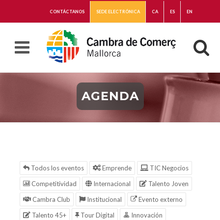
CONTÁCTANOS
SEDE ELECTRÓNICA
CA
ES
EN
AGENDA
Todos los eventos
Emprende
TIC Negocios
Competitividad
Internacional
Talento Joven
Cambra Club
Institucional
Evento externo
Talento 45+
Tour Digital
Innovación