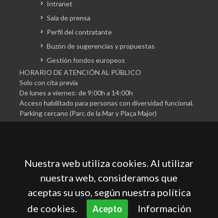
Intranet
Sala de prensa
Perfil del contratante
Buzón de sugerencias y propuestas
Gestión fondos europeos
HORARIO DE ATENCIÓN AL PÚBLICO
Solo con cita previa
De lunes a viernes: de 9:00h a 14:00h
Acceso habilitado para personas con diversidad funcional.
Parking cercano (Parc de la Mar y Plaça Major)
Nuestra web utiliza cookies. Al utilizar
nuestra web, consideramos que
aceptas su uso, según nuestra política
Cámara Oficial de Comercio, Industria, Servicios y
Navegación de Mallorca
de cookies.
Información
Acepto
Aviso legal
Política de privacidad
Política de cookies