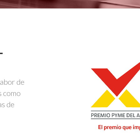
L
labor de
s como
as de