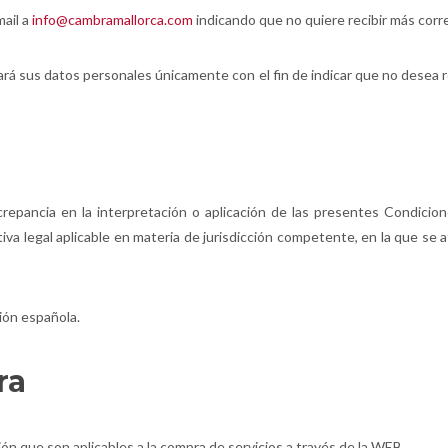
mail a
info@cambramallorca.com
indicando que no quiere recibir más corr
 sus datos personales únicamente con el fin de indicar que no desea 
crepancia en la interpretación o aplicación de las presentes Condicio
va legal aplicable en materia de jurisdicción competente, en la que se a
ión española.
ra
ón que son aplicables a la compra de servicios a través de la WEB.