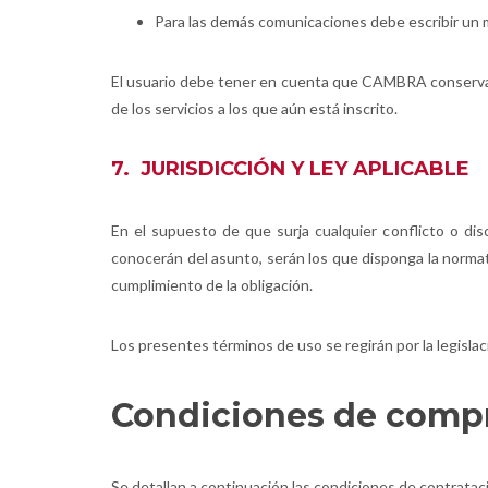
Para las demás comunicaciones debe escribir un 
El usuario debe tener en cuenta que CAMBRA conservará
de los servicios a los que aún está inscrito.
7. JURISDICCIÓN Y LEY APLICABLE
En el supuesto de que surja cualquier conflicto o dis
conocerán del asunto, serán los que disponga la normati
cumplimiento de la obligación.
Los presentes términos de uso se regirán por la legislac
Condiciones de comp
Se detallan a continuación las condiciones de contrataci