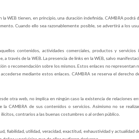
 en la WEB tienen, en principio, una duración indefinida. CAMBRA podrá d
mento. Cuando ello sea razonablemente posible, se advertirá a los usu
llos contenidos, actividades comerciales, productos y servicios i
nte, a través de la WEB. La presencia de links en la WEB, salvo manifesta
ación o recomendación sobre los mismos. Estos enlaces no representan n
da accederse mediante estos enlaces. CAMBRA se reserva el derecho de 
esde otra web, no implica en ningún caso la existencia de relaciones e
de la CAMBRA de sus contenidos o servicios. Asimismo no se realizar
lícitos, contrarios a las buenas costumbres o al orden público.
d, fiabilidad, utilidad, veracidad, exactitud, exhaustividad y actualidad
daños y perjuicios que de ellos pudieran derivarse.