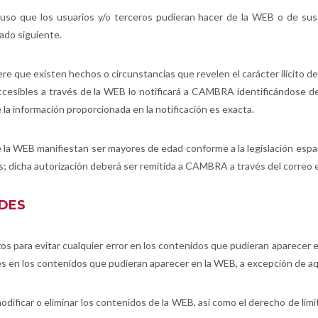
o que los usuarios y/o terceros pudieran hacer de la WEB o de sus c
tado siguiente.
e que existen hechos o circunstancias que revelen el carácter ilícito de l
accesibles a través de la WEB lo notificará a CAMBRA identificándose 
a información proporcionada en la notificación es exacta.
de la WEB manifiestan ser mayores de edad conforme a la legislación espa
ios; dicha autorización deberá ser remitida a CAMBRA a través del correo
ADES
 para evitar cualquier error en los contenidos que pudieran aparecer
s en los contenidos que pudieran aparecer en la WEB, a excepción de aqu
odificar o eliminar los contenidos de la WEB, así como el derecho de lim