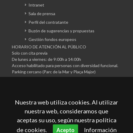
Intranet
Sala de prensa
Perfil del contratante
Buzón de sugerencias y propuestas
Gestión fondos europeos
HORARIO DE ATENCIÓN AL PÚBLICO
Solo con cita previa
De lunes a viernes: de 9:00h a 14:00h
Acceso habilitado para personas con diversidad funcional.
Parking cercano (Parc de la Mar y Plaça Major)
Nuestra web utiliza cookies. Al utilizar
nuestra web, consideramos que
aceptas su uso, según nuestra política
Cámara Oficial de Comercio, Industria, Servicios y
Navegación de Mallorca
de cookies.
Información
Acepto