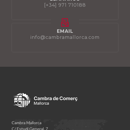
[+34] 971 710188
EMAIL
info@cambramallorca.com
Cambra Mallorca
C/ Estudi General, 7