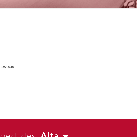
 negocio
novedades.
Alta