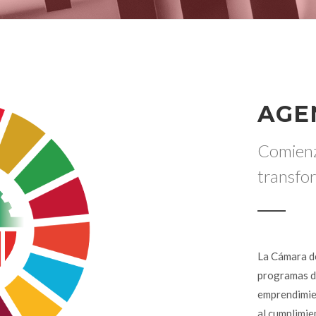
AGE
Comienz
transfo
La Cámara de
programas de
emprendimie
al cumplimie