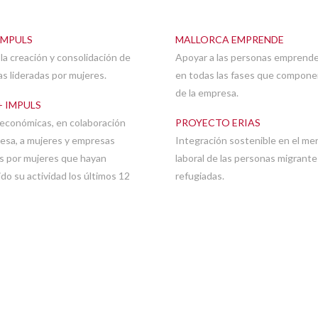
IMPULS
MALLORCA EMPRENDE
r la creación y consolidación de
Apoyar a las personas emprend
s lideradas por mujeres.
en todas las fases que componen
de la empresa.
+ IMPULS
económicas, en colaboración
PROYECTO ERIAS
esa, a mujeres y empresas
Integración sostenible en el me
as por mujeres que hayan
laboral de las personas migrante
do su actividad los últimos 12
refugiadas.