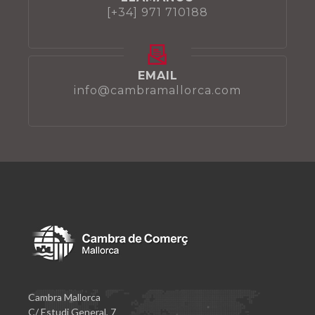
[+34] 971 710188
EMAIL
info@cambramallorca.com
Cambra Mallorca
C/ Estudi General, 7