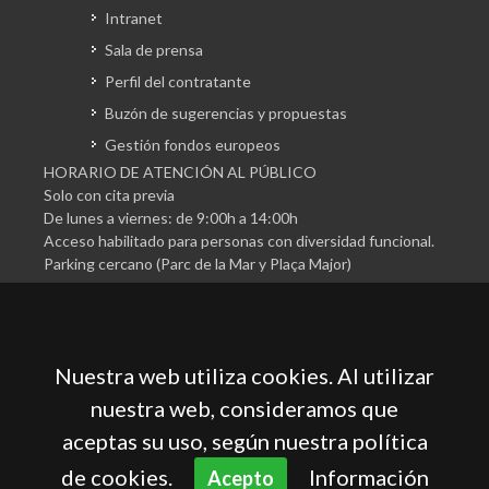
Intranet
Sala de prensa
Perfil del contratante
Buzón de sugerencias y propuestas
Gestión fondos europeos
HORARIO DE ATENCIÓN AL PÚBLICO
Solo con cita previa
De lunes a viernes: de 9:00h a 14:00h
Acceso habilitado para personas con diversidad funcional.
Parking cercano (Parc de la Mar y Plaça Major)
Nuestra web utiliza cookies. Al utilizar
nuestra web, consideramos que
aceptas su uso, según nuestra política
Cámara Oficial de Comercio, Industria, Servicios y
Navegación de Mallorca
de cookies.
Información
Acepto