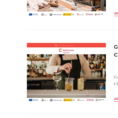
Le
G
C
Cu
y 
Le