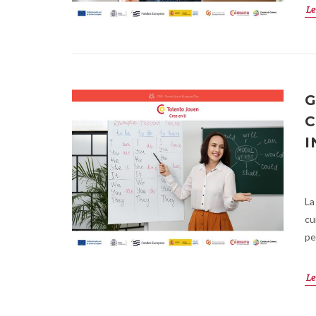
Le
G
C
I
La
cu
pe
Le