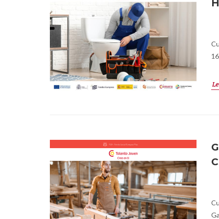
Cu
16
Le
G
C
Cu
Ga