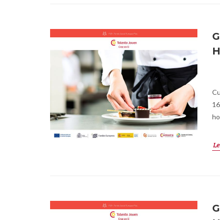
G
H
Cu
16
ho
Le
G