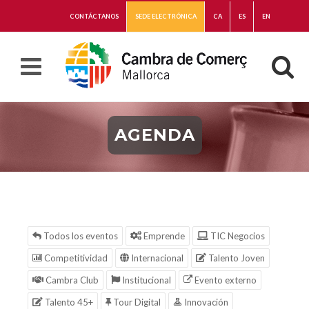
CONTÁCTANOS
SEDE ELECTRÓNICA
CA
ES
EN
AGENDA
Todos los eventos
Emprende
TIC Negocios
Competitividad
Internacional
Talento Joven
Cambra Club
Institucional
Evento externo
Talento 45+
Tour Digital
Innovación