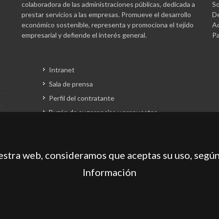
colaboradora de las administraciones públicas, dedicada a
So
prestar servicios a las empresas. Promueve el desarrollo
De
económico sostenible, representa y promociona el tejido
Ac
empresarial y defiende el interés general.
Pa
Intranet
Sala de prensa
Perfil del contratante
Buzón de sugerencias y propuestas
Gestión fondos europeos
uestra web, consideramos que aceptas su uso, según
Información
gación de Mallorca