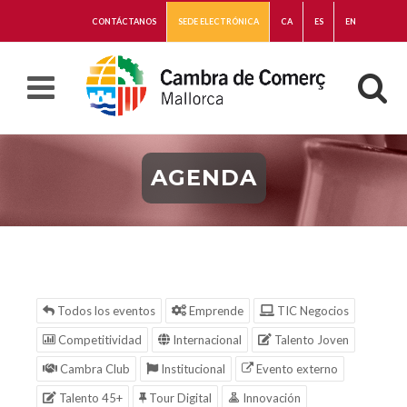
CONTÁCTANOS
SEDE ELECTRÓNICA
CA
ES
EN
AGENDA
Todos los eventos
Emprende
TIC Negocios
Competitividad
Internacional
Talento Joven
Cambra Club
Institucional
Evento externo
Talento 45+
Tour Digital
Innovación