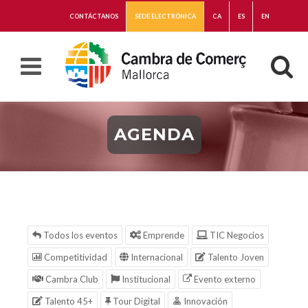
CONTÁCTANOS
SEDE ELECTRÓNICA
CA
ES
EN
AGENDA
Todos los eventos
Emprende
TIC Negocios
Competitividad
Internacional
Talento Joven
Cambra Club
Institucional
Evento externo
Talento 45+
Tour Digital
Innovación