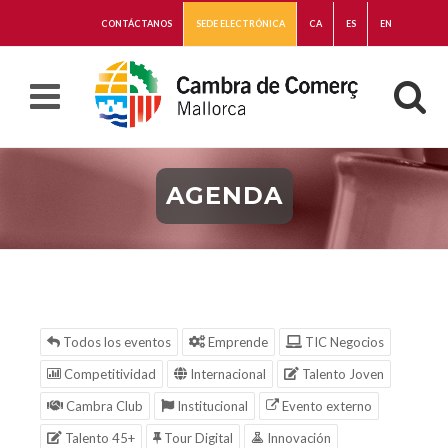
CONTÁCTANOS
SEDE ELECTRÓNICA
CA
ES
EN
AGENDA
Todos los eventos
Emprende
TIC Negocios
Competitividad
Internacional
Talento Joven
Cambra Club
Institucional
Evento externo
Talento 45+
Tour Digital
Innovación