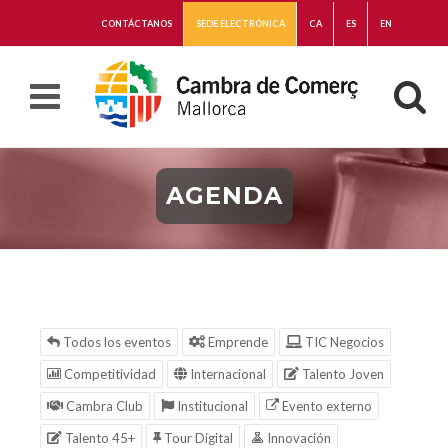
CONTÁCTANOS
SEDE ELECTRÓNICA
CA
ES
EN
AGENDA
Todos los eventos
Emprende
TIC Negocios
Competitividad
Internacional
Talento Joven
Cambra Club
Institucional
Evento externo
Talento 45+
Tour Digital
Innovación