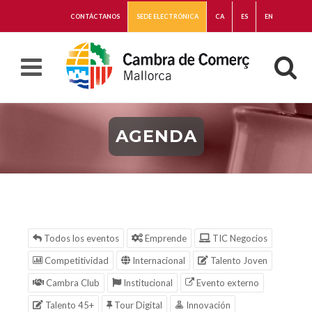
CONTÁCTANOS
SEDE ELECTRÓNICA
CA
ES
EN
AGENDA
Todos los eventos
Emprende
TIC Negocios
Competitividad
Internacional
Talento Joven
Cambra Club
Institucional
Evento externo
Talento 45+
Tour Digital
Innovación