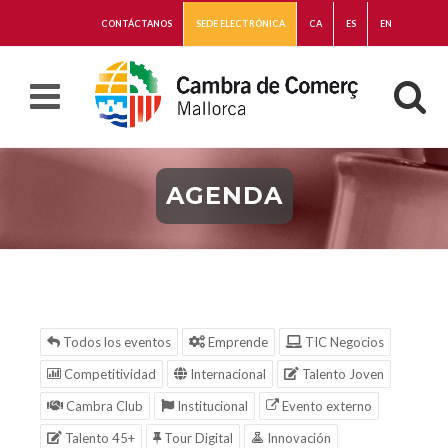
CONTÁCTANOS
SEDE ELECTRÓNICA
CA
ES
EN
AGENDA
Todos los eventos
Emprende
TIC Negocios
Competitividad
Internacional
Talento Joven
Cambra Club
Institucional
Evento externo
Talento 45+
Tour Digital
Innovación