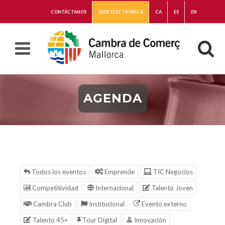
CONTÁCTANOS
SEDE ELECTRÓNICA
CA
ES
EN
AGENDA
Todos los eventos
Emprende
TIC Negocios
Competitividad
Internacional
Talento Joven
Cambra Club
Institucional
Evento externo
Talento 45+
Tour Digital
Innovación