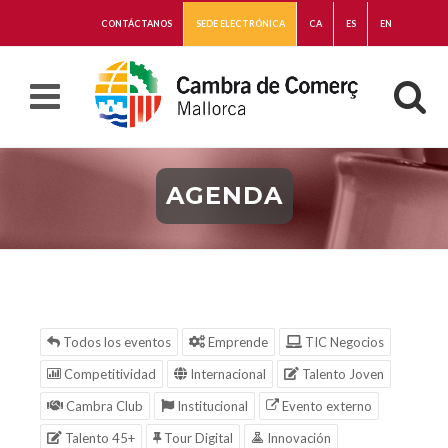
CONTÁCTANOS
SEDE ELECTRÓNICA
CA
ES
EN
AGENDA
Todos los eventos
Emprende
TIC Negocios
Competitividad
Internacional
Talento Joven
Cambra Club
Institucional
Evento externo
Talento 45+
Tour Digital
Innovación