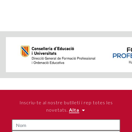
Inscriu-te al nostre butlletí i rep totes les
novetats.
Alta