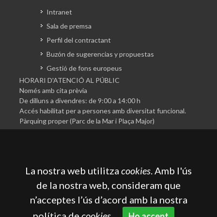
Intranet
Sala de premsa
Perfil del contractant
Buzón de sugerencias y propuestas
Gestió de fons europeus
HORARI D'ATENCIÓ AL PÚBLIC
Només amb cita prèvia
De dilluns a divendres: de 9:00 a 14:00 h
Accés habilitat per a persones amb diversitat funcional.
Pàrquing proper (Parc de la Mar i Plaça Major)
La nostra web utilitza
cookies
. Amb l'ús
de la nostra web, consideram que
n’acceptes l’ús d’acord amb la nostra
Cambra Oficial de Comerç, Indústria, Serveis i Navegació
de Mallorca
política de
cookies
.
Ho accept