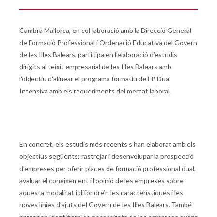
Cambra Mallorca, en col·laboració amb la Direcció General
de Formació Professional i Ordenació Educativa del Govern
de les Illes Balears, participa en l’elaboració d’estudis
dirigits al teixit empresarial de les Illes Balears amb
l’objectiu d’alinear el programa formatiu de FP Dual
Intensiva amb els requeriments del mercat laboral.
En concret, els estudis més recents s’han elaborat amb els
objectius següents: rastrejar i desenvolupar la prospecció
d’empreses per oferir places de formació professional dual,
avaluar el coneixement i l’opinió de les empreses sobre
aquesta modalitat i difondre’n les característiques i les
noves línies d’ajuts del Govern de les Illes Balears. També
pretenen identificar les necessitats de les empreses quant