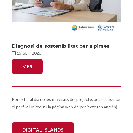
Diagnosi de sostenibilitat per a pimes
Im
15-SET-2026
MÉS
Per estar al dia de les novetats del projecte, pots consultar
el perfil a LinkedIn i la pàgina web del projecte (en anglès).
DIGITAL ISLANDS