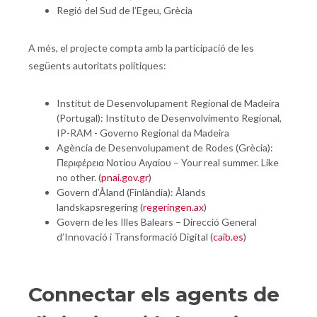
Regió del Sud de l’Egeu, Grècia
A més, el projecte compta amb la participació de les
següents autoritats polítiques:
Institut de Desenvolupament Regional de Madeira
(Portugal): Instituto de Desenvolvimento Regional,
IP-RAM - Governo Regional da Madeira
Agència de Desenvolupament de Rodes (Grècia):
Περιφέρεια Νοτίου Αιγαίου – Your real summer. Like
no other. (
pnai.gov.gr
)
Govern d’Åland (Finlàndia): Ålands
landskapsregering (
regeringen.ax
)
Govern de les Illes Balears – Direcció General
d’Innovació i Transformació Digital (
caib.es
)
Connectar els agents de