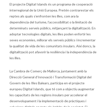
El projecte Digital Islands és un programa de cooperació
interregional de la Unió Europea. Pretén contrarestar els
reptes als quals s’enfronten les illes, com ara la
dependència del turisme, l’accessibilitat o la limitació de
determinats serveis públics, mitjançant la digitalització. En
adoptar tecnologies digitals, les illes poden enfortir les
seves economies, millorar els serveis públics i incrementar
la qualitat de vida de les comunitats insulars. Així doncs, la
digitalització pot afavorir la resiliència i la independència de
les illes.
La Cambra de Comerç de Mallorca, juntament amb la
Direcció General d’Innovació i Transformació Digital del
Govern de les Illes Balears, participa en el projecte
europeu Digital Islands, que té com a objectiu augmentar
les capacitats de les regions insulars per accelerar el
desenvolupament i la implementació de pràctiques i
solucions digitals en tots els àmbits de la societat. El