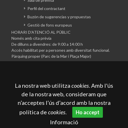
Sala de premsa
Perfil del contractant
Buzón de sugerencias y propuestas
Gestió de fons europeus
HORARI D'ATENCIÓ AL PÚBLIC
Només amb cita prèvia
De dilluns a divendres: de 9:00 a 14:00 h
Accés habilitat per a persones amb diversitat funcional.
Pàrquing proper (Parc de la Mar i Plaça Major)
La nostra web utilitza
cookies
. Amb l'ús
de la nostra web, consideram que
n’acceptes l’ús d’acord amb la nostra
Cambra Oficial de Comerç, Indústria, Serveis i Navegació
de Mallorca
política de
cookies
.
Ho accept
Avís legal
Política de privacitat
Política de cookies
Informació