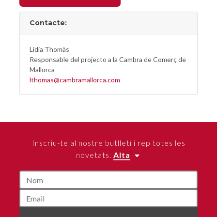
Contacte:
Lidia Thomàs
Responsable del projecto a la Cambra de Comerç de
Mallorca
lthomas@cambramallorca.com
Inscriu-te al nostre butlletí i rep totes les
novetats.
Alta