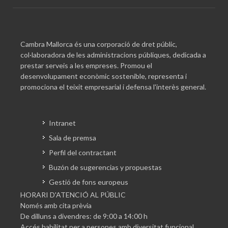
Cambra Mallorca és una corporació de dret públic,
col·laboradora de les administracions públiques, dedicada a
prestar serveis a les empreses. Promou el
desenvolupament econòmic sostenible, representa i
promociona el teixit empresarial i defensa l'interès general.
Intranet
Sala de premsa
Perfil del contractant
Buzón de sugerencias y propuestas
Gestió de fons europeus
HORARI D'ATENCIÓ AL PÚBLIC
Només amb cita prèvia
De dilluns a divendres: de 9:00 a 14:00 h
Accés habilitat per a persones amb diversitat funcional.