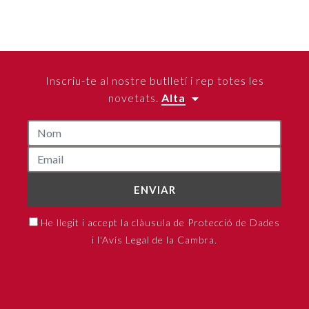
Inscriu-te al nostre butlletí i rep totes les
novetats.
Alta
ENVIAR
He llegit i accept la clàusula de Protecció de Dades
i l'Avís Legal de la Cambra.