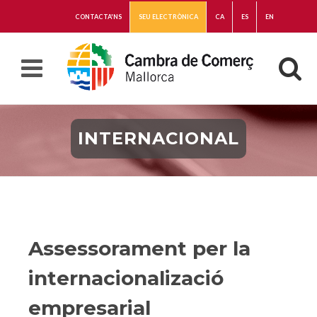
CONTACTA'NS
SEU ELECTRÒNICA
CA
ES
EN
INTERNACIONAL
Assessorament per la
internacionalizació
empresarial