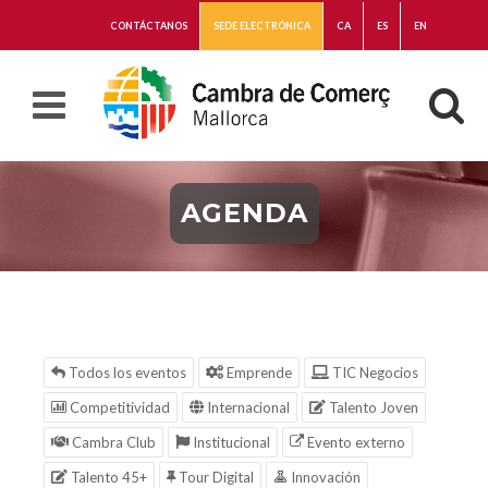
CONTÁCTANOS
SEDE ELECTRÓNICA
CA
ES
EN
AGENDA
Todos los eventos
Emprende
TIC Negocios
Competitividad
Internacional
Talento Joven
Cambra Club
Institucional
Evento externo
Talento 45+
Tour Digital
Innovación