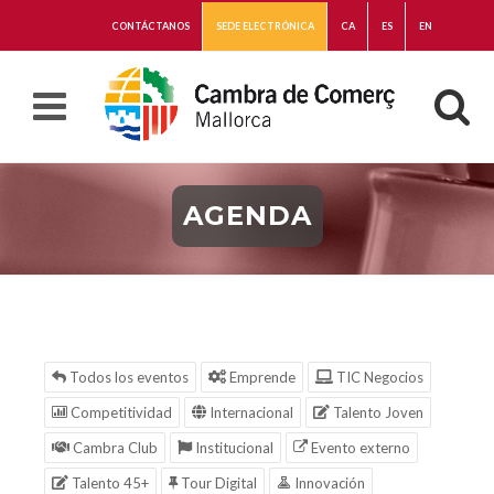
CONTÁCTANOS
SEDE ELECTRÓNICA
CA
ES
EN
AGENDA
Todos los eventos
Emprende
TIC Negocios
Competitividad
Internacional
Talento Joven
Cambra Club
Institucional
Evento externo
Talento 45+
Tour Digital
Innovación