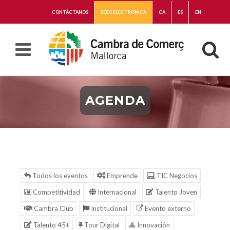
CONTÁCTANOS
SEDE ELECTRÓNICA
CA
ES
EN
AGENDA
Todos los eventos
Emprende
TIC Negocios
Competitividad
Internacional
Talento Joven
Cambra Club
Institucional
Evento externo
Talento 45+
Tour Digital
Innovación