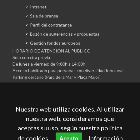
Intranet
Sala de prensa
Perfil del contratante
Buzón de sugerencias y propuestas
Gestión fondos europeos
HORARIO DE ATENCIÓN AL PÚBLICO
Solo con cita previa
De lunes a viernes: de 9:00h a 14:00h
Acceso habilitado para personas con diversidad funcional.
Parking cercano (Parc de la Mar y Plaça Major)
Nuestra web utiliza cookies. Al utilizar
nuestra web, consideramos que
aceptas su uso, según nuestra política
Cámara Oficial de Comercio, Industria, Servicios y
Navegación de Mallorca
de cookies.
Información
Acepto