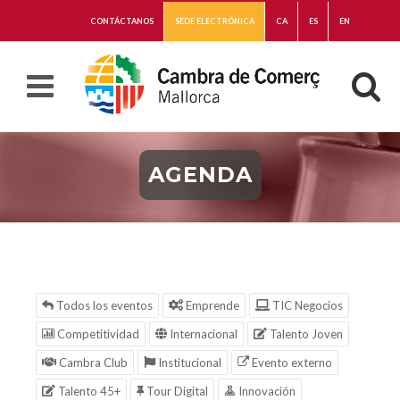
CONTÁCTANOS
SEDE ELECTRÓNICA
CA
ES
EN
AGENDA
Todos los eventos
Emprende
TIC Negocios
Competitividad
Internacional
Talento Joven
Cambra Club
Institucional
Evento externo
Talento 45+
Tour Digital
Innovación