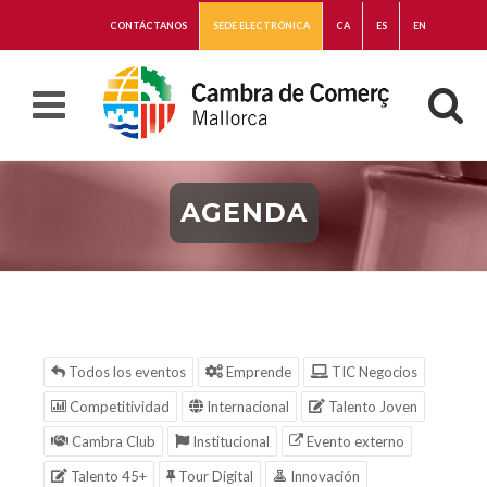
CONTÁCTANOS
SEDE ELECTRÓNICA
CA
ES
EN
AGENDA
Todos los eventos
Emprende
TIC Negocios
Competitividad
Internacional
Talento Joven
Cambra Club
Institucional
Evento externo
Talento 45+
Tour Digital
Innovación