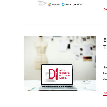
Le
E
T
Ta
lo
de
Le