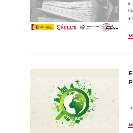
El
Ha
em
Le
E
P
Ta
Le