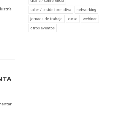
charla / conferencia
dustria
taller / sesión formativa
networking
jornada de trabajo
curso
webinar
otros eventos
NTA
umentar