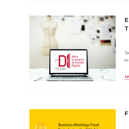
E
T
Ta
ec
Le
F