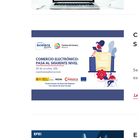
C
S
Se
ex
Le
E