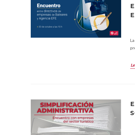
E
E
La
pr
Le
E
S