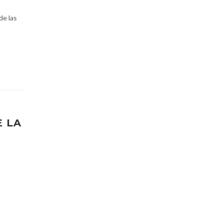
de las
E LA