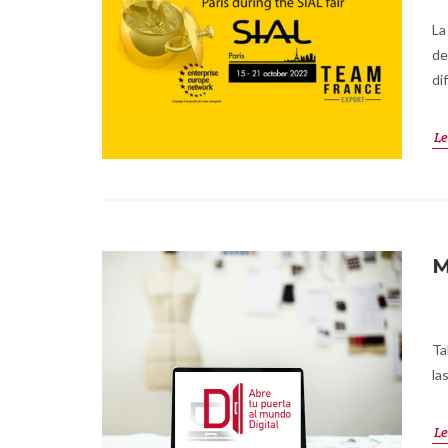
La
de
di
Le
M
Ta
la
Le