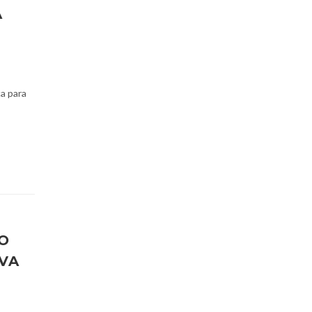
A
a para
O
VA