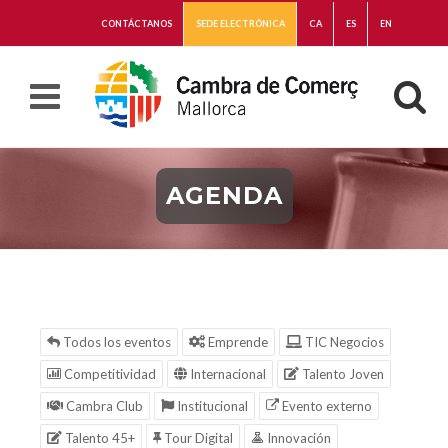
CONTÁCTANOS
SEDE ELECTRÓNICA
CA
ES
EN
AGENDA
Todos los eventos
Emprende
TIC Negocios
Competitividad
Internacional
Talento Joven
Cambra Club
Institucional
Evento externo
Talento 45+
Tour Digital
Innovación