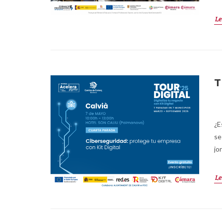
Le
T
¿E
se
jo
Le