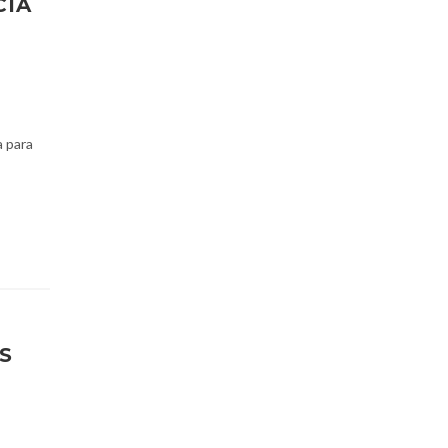
CIA
a para
S