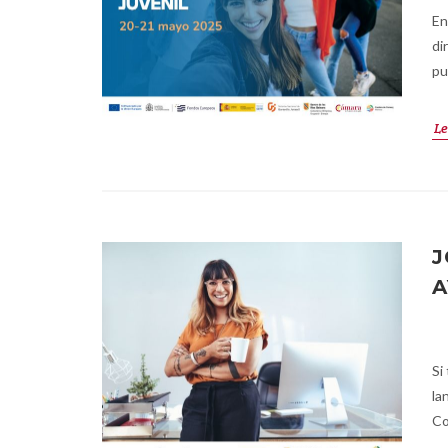
En
di
pu
Le
J
A
Si
la
Co