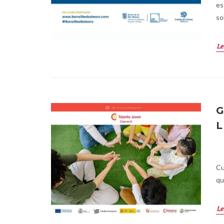
es
so
Le
G
L
Cu
qu
Le