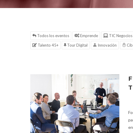
Todos los eventos
Emprende
TIC Negocios
Talento 45+
Tour Digital
Innovación
Cib
F
T
Fo
pa
en