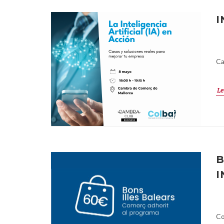
I
Ca
Le
B
I
Co