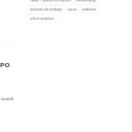
taller / sesión formativa
networking
jornada de trabajo
curso
webinar
otros eventos
MPO
 Juvenil