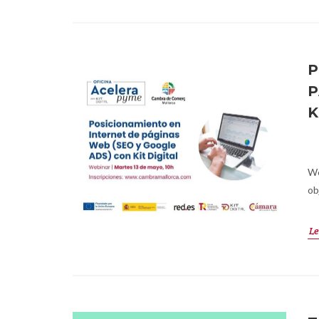
P
P
K
We
ob
Le