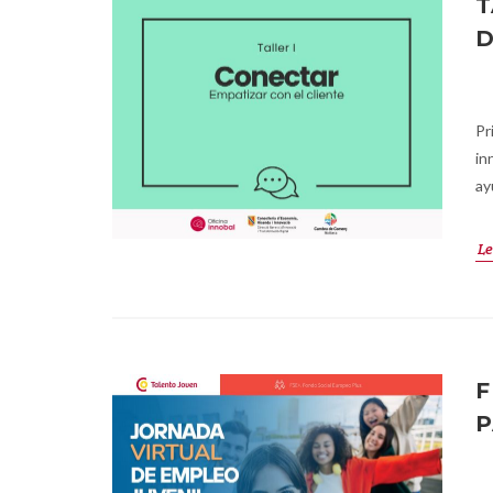
T
D
Pr
in
ay
Le
F
P