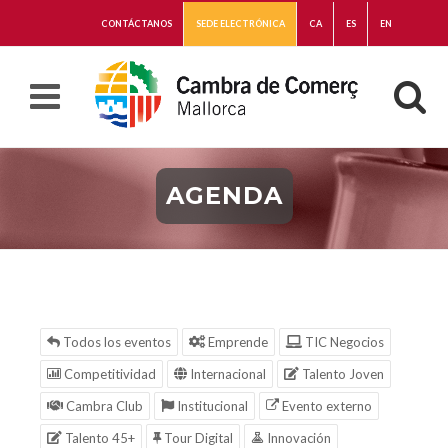
CONTÁCTANOS
SEDE ELECTRÓNICA
CA
ES
EN
AGENDA
Todos los eventos
Emprende
TIC Negocios
Competitividad
Internacional
Talento Joven
Cambra Club
Institucional
Evento externo
Talento 45+
Tour Digital
Innovación