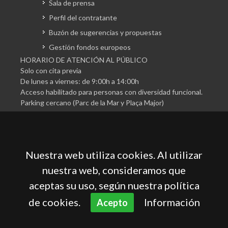
Sala de prensa
Perfil del contratante
Buzón de sugerencias y propuestas
Gestión fondos europeos
HORARIO DE ATENCIÓN AL PÚBLICO
Solo con cita previa
De lunes a viernes: de 9:00h a 14:00h
Acceso habilitado para personas con diversidad funcional.
Parking cercano (Parc de la Mar y Plaça Major)
Nuestra web utiliza cookies. Al utilizar
nuestra web, consideramos que
aceptas su uso, según nuestra política
Cámara Oficial de Comercio, Industria, Servicios y
Navegación de Mallorca
de cookies.
Información
Acepto
Aviso legal
Política de privacidad
Política de cookies