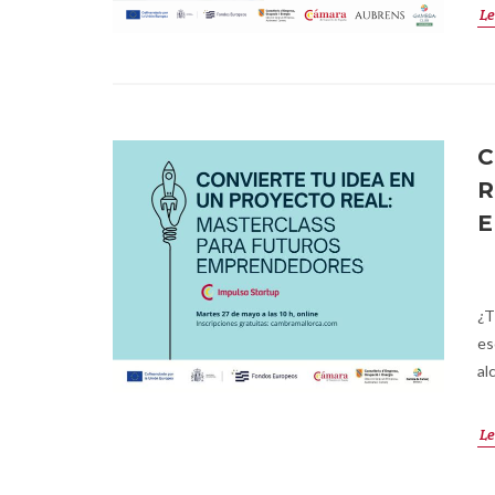
Le
C
R
¿T
es
al
Le