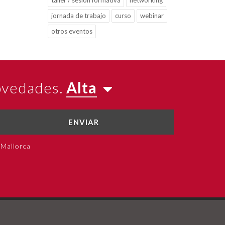
taller / sesión formativa
networking
jornada de trabajo
curso
webinar
otros eventos
novedades.
Alta
ENVIAR
 Mallorca