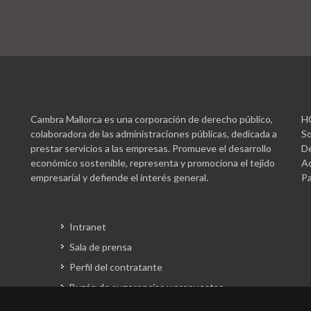
Cambra Mallorca es una corporación de derecho público,
H
colaboradora de las administraciones públicas, dedicada a
So
prestar servicios a las empresas. Promueve el desarrollo
De
económico sostenible, representa y promociona el tejido
Ac
empresarial y defiende el interés general.
Pa
Intranet
Sala de prensa
Perfil del contratante
Buzón de sugerencias y propuestas
Gestión fondos europeos