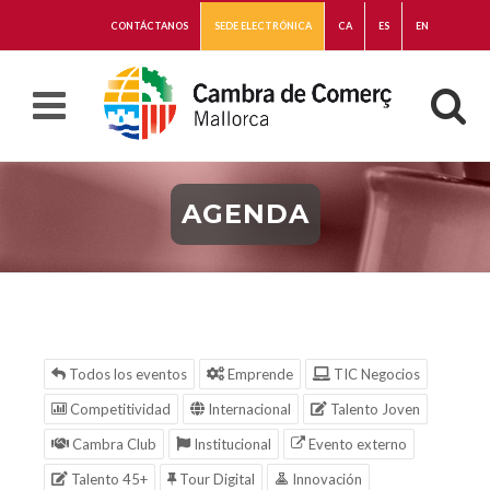
CONTÁCTANOS
SEDE ELECTRÓNICA
CA
ES
EN
AGENDA
Todos los eventos
Emprende
TIC Negocios
Competitividad
Internacional
Talento Joven
Cambra Club
Institucional
Evento externo
Talento 45+
Tour Digital
Innovación