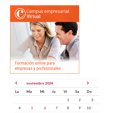
noviembre 2024
Lu
Ma
Mi
Ju
Vi
Sa
Do
1
2
3
4
5
6
7
8
9
10