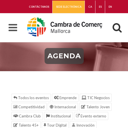
CONTÁCTANOS
SEDE ELECTRÓNICA
CA
ES
EN
AGENDA
Todos los eventos
Emprende
TIC Negocios
Competitividad
Internacional
Talento Joven
Cambra Club
Institucional
Evento externo
Talento 45+
Tour Digital
Innovación