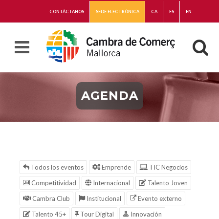
CONTÁCTANOS
SEDE ELECTRÓNICA
CA
ES
EN
AGENDA
Todos los eventos
Emprende
TIC Negocios
Competitividad
Internacional
Talento Joven
Cambra Club
Institucional
Evento externo
Talento 45+
Tour Digital
Innovación