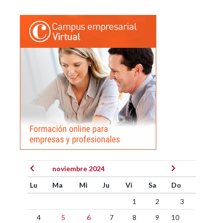
noviembre 2024
Lu
Ma
Mi
Ju
Vi
Sa
Do
1
2
3
4
5
6
7
8
9
10