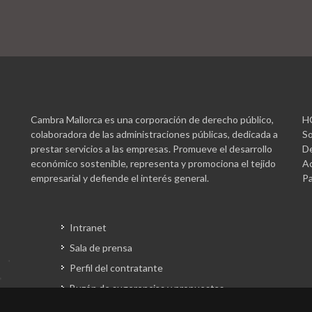
Cambra Mallorca es una corporación de derecho público,
H
colaboradora de las administraciones públicas, dedicada a
So
prestar servicios a las empresas. Promueve el desarrollo
De
económico sostenible, representa y promociona el tejido
Ac
empresarial y defiende el interés general.
Pa
Intranet
Sala de prensa
Perfil del contratante
Buzón de sugerencias y propuestas
Gestión fondos europeos