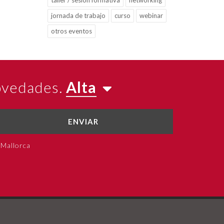
taller / sesión formativa
networking
jornada de trabajo
curso
webinar
otros eventos
novedades.
Alta
ENVIAR
 Mallorca