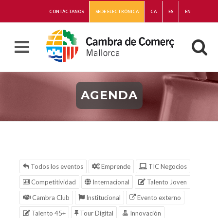
CONTÁCTANOS
SEDE ELECTRÓNICA
CA
ES
EN
AGENDA
Todos los eventos
Emprende
TIC Negocios
Competitividad
Internacional
Talento Joven
Cambra Club
Institucional
Evento externo
Talento 45+
Tour Digital
Innovación