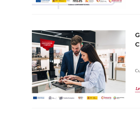
G
C
Cu
Le