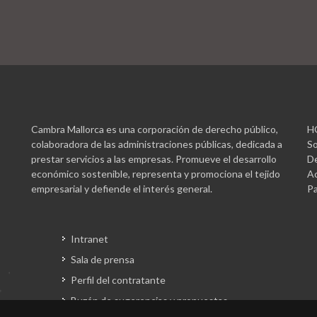
Cambra Mallorca es una corporación de derecho público,
H
colaboradora de las administraciones públicas, dedicada a
So
prestar servicios a las empresas. Promueve el desarrollo
De
económico sostenible, representa y promociona el tejido
Ac
empresarial y defiende el interés general.
Pa
Intranet
Sala de prensa
Perfil del contratante
Buzón de sugerencias y propuestas