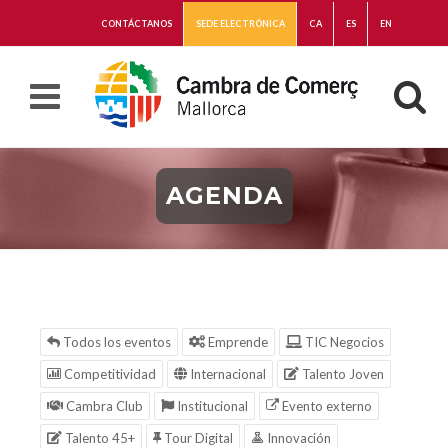
CONTÁCTANOS
SEDE ELECTRÓNICA
CA
ES
EN
AGENDA
Todos los eventos
Emprende
TIC Negocios
Competitividad
Internacional
Talento Joven
Cambra Club
Institucional
Evento externo
Talento 45+
Tour Digital
Innovación