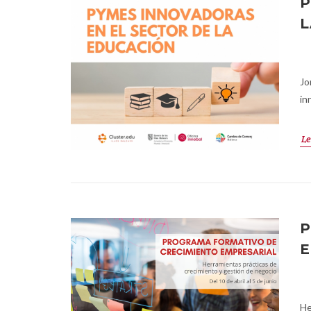
P
L
Jo
in
Le
P
E
He