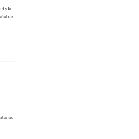
d y la
añol de
atorias