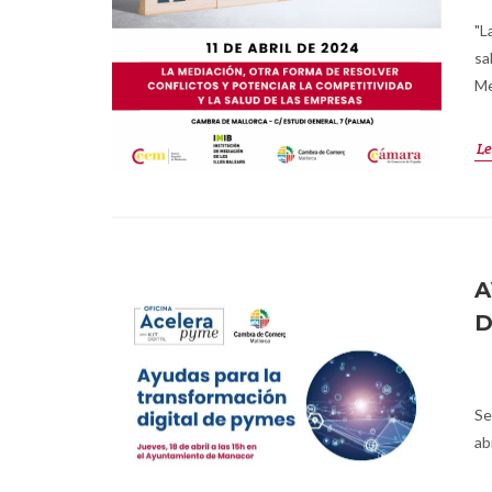
"L
sa
Me
Le
A
D
Se
ab