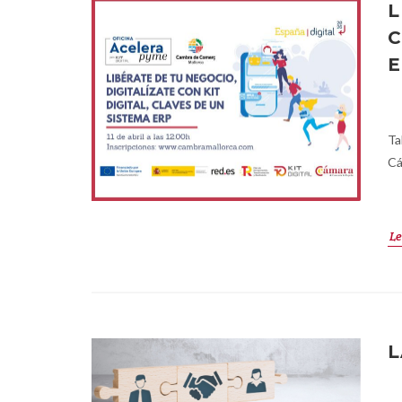
L
C
E
Ta
Cá
Le
L