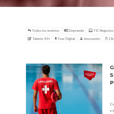
Todos los eventos
Emprende
TIC Negocios
Talento 45+
Tour Digital
Innovación
Cib
G
S
P
Cu
y 