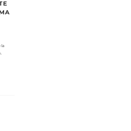
TE
EMA
 la
.