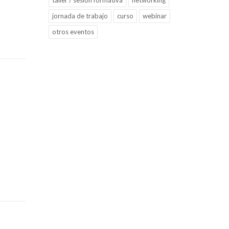
taller / sesión formativa
networking
jornada de trabajo
curso
webinar
otros eventos