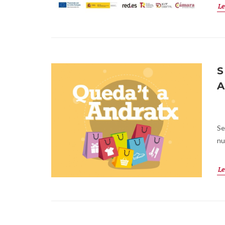
Le
S
A
Se
nu
Le