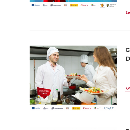
Le
G
D
Le