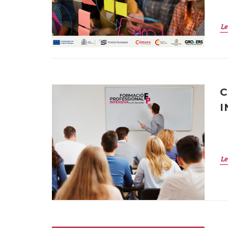
Le
C
I
Le