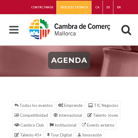
CONTÁCTANOS
SEDE ELECTRÓNICA
CA
ES
EN
AGENDA
Todos los eventos
Emprende
TIC Negocios
Competitividad
Internacional
Talento Joven
Cambra Club
Institucional
Evento externo
Talento 45+
Tour Digital
Innovación