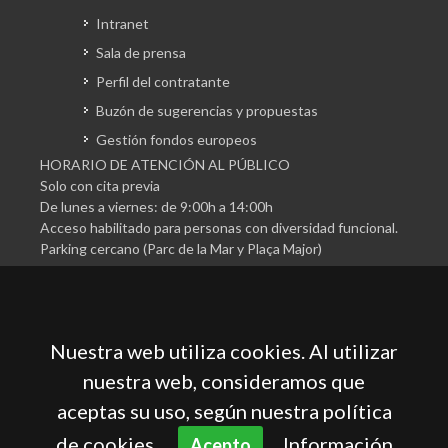
Intranet
Sala de prensa
Perfil del contratante
Buzón de sugerencias y propuestas
Gestión fondos europeos
HORARIO DE ATENCIÓN AL PÚBLICO
Solo con cita previa
De lunes a viernes: de 9:00h a 14:00h
Acceso habilitado para personas con diversidad funcional.
Parking cercano (Parc de la Mar y Plaça Major)
Nuestra web utiliza cookies. Al utilizar
nuestra web, consideramos que
aceptas su uso, según nuestra política
Cámara Oficial de Comercio, Industria, Servicios y
Navegación de Mallorca
de cookies.
Información
Acepto