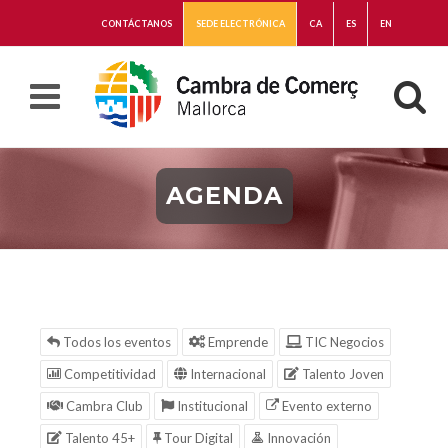
CONTÁCTANOS
SEDE ELECTRÓNICA
CA
ES
EN
AGENDA
Todos los eventos
Emprende
TIC Negocios
Competitividad
Internacional
Talento Joven
Cambra Club
Institucional
Evento externo
Talento 45+
Tour Digital
Innovación