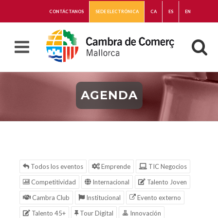
CONTÁCTANOS
SEDE ELECTRÓNICA
CA
ES
EN
AGENDA
Todos los eventos
Emprende
TIC Negocios
Competitividad
Internacional
Talento Joven
Cambra Club
Institucional
Evento externo
Talento 45+
Tour Digital
Innovación