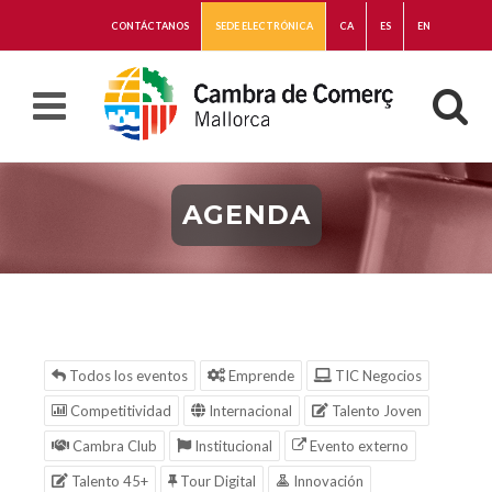
CONTÁCTANOS
SEDE ELECTRÓNICA
CA
ES
EN
AGENDA
Todos los eventos
Emprende
TIC Negocios
Competitividad
Internacional
Talento Joven
Cambra Club
Institucional
Evento externo
Talento 45+
Tour Digital
Innovación