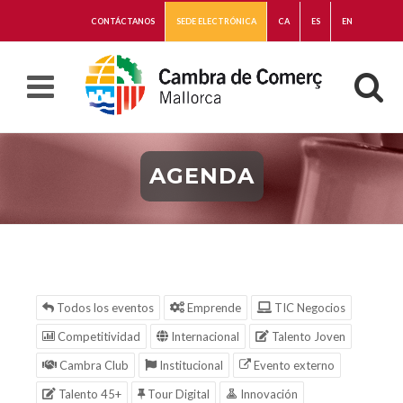
CONTÁCTANOS
SEDE ELECTRÓNICA
CA
ES
EN
AGENDA
Todos los eventos
Emprende
TIC Negocios
Competitividad
Internacional
Talento Joven
Cambra Club
Institucional
Evento externo
Talento 45+
Tour Digital
Innovación