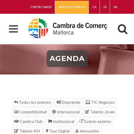
CONTÁCTANOS
SEDE ELECTRÓNICA
CA
ES
EN
AGENDA
Todos los eventos
Emprende
TIC Negocios
Competitividad
Internacional
Talento Joven
Cambra Club
Institucional
Evento externo
Talento 45+
Tour Digital
Innovación