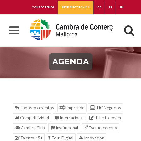
CONTÁCTANOS
SEDE ELECTRÓNICA
CA
ES
EN
AGENDA
Todos los eventos
Emprende
TIC Negocios
Competitividad
Internacional
Talento Joven
Cambra Club
Institucional
Evento externo
Talento 45+
Tour Digital
Innovación