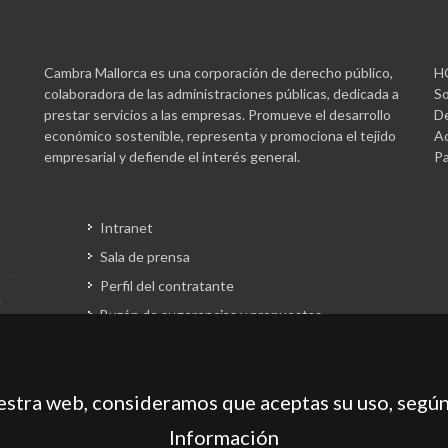
Cambra Mallorca es una corporación de derecho público,
H
colaboradora de las administraciones públicas, dedicada a
So
prestar servicios a las empresas. Promueve el desarrollo
De
económico sostenible, representa y promociona el tejido
Ac
empresarial y defiende el interés general.
Pa
Intranet
Sala de prensa
Perfil del contratante
Buzón de sugerencias y propuestas
Gestión fondos europeos
uestra web, consideramos que aceptas su uso, según
Información