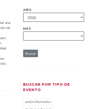
AÑO
tar una
ución de
MES
ndos
n
idad.
Buscar
tas
ción,
BUSCAR POR TIPO DE
EVENTO
sesión informativa