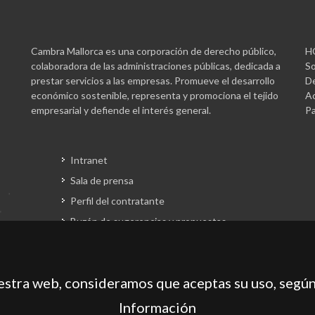
Cambra Mallorca es una corporación de derecho público,
H
colaboradora de las administraciones públicas, dedicada a
So
prestar servicios a las empresas. Promueve el desarrollo
De
económico sostenible, representa y promociona el tejido
Ac
empresarial y defiende el interés general.
Pa
Intranet
Sala de prensa
Perfil del contratante
Buzón de sugerencias y propuestas
Gestión fondos europeos
uestra web, consideramos que aceptas su uso, según
Información