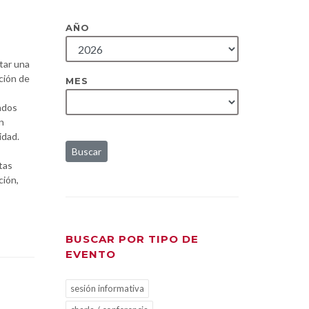
AÑO
tar una
ución de
MES
ndos
n
idad.
Buscar
tas
ción,
BUSCAR POR TIPO DE
EVENTO
sesión informativa